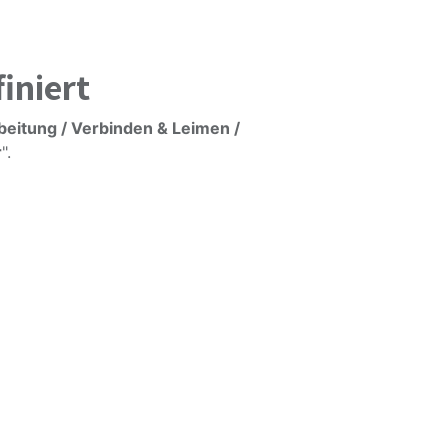
iniert
beitung / Verbinden & Leimen /
r
".