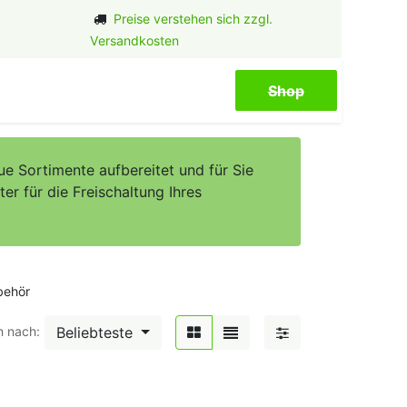
Preise verstehen sich zzgl.
Versandkosten
Shop​​​​
e Sortimente aufbereitet und für Sie
er für die Freischaltung Ihres
behör
Beliebteste
n nach: