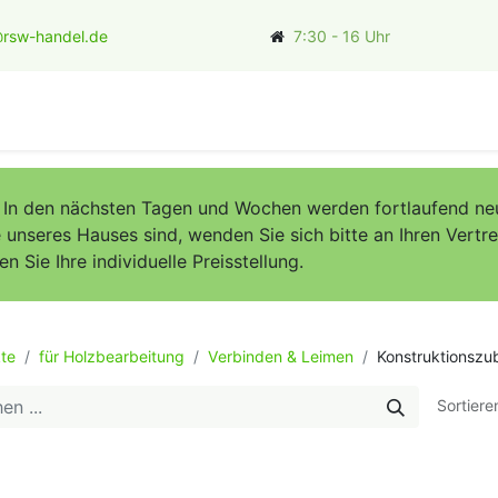
rsw-handel.de
7:30 - 16 Uhr
ler
. In den nächsten Tagen und Wochen werden fortlaufend neu
unseres Hauses sind, wenden Sie sich bitte an Ihren Vertret
Sie Ihre individuelle Preisstellung.
te
für Holzbearbeitung
Verbinden & Leimen
Konstruktionszu
Sortiere