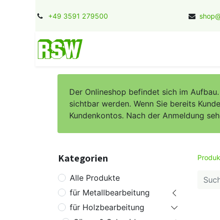
+49 3591 279500
shop@
Home
Kontakt
Jobs
Herstel
Der Onlineshop befindet sich im Aufbau
sichtbar werden. Wenn Sie bereits Kunde 
Kundenkontos. Nach der Anmeldung sehen 
Kategorien
Produk
Alle Produkte
für Metallbearbeitung
für Holzbearbeitung