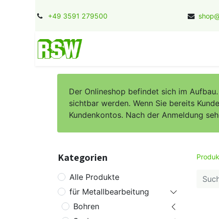
+49 3591 279500
shop@
Home
Kontakt
Jobs
Herstel
Der Onlineshop befindet sich im Aufbau
sichtbar werden. Wenn Sie bereits Kunde 
Kundenkontos. Nach der Anmeldung sehen 
Kategorien
Produk
Alle Produkte
für Metallbearbeitung
Bohren