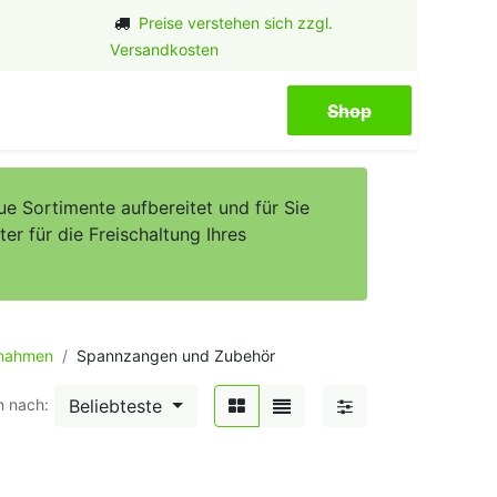
Preise verstehen sich zzgl.
Versandkosten
Shop​​​​
e Sortimente aufbereitet und für Sie
er für die Freischaltung Ihres
fnahmen
Spannzangen und Zubehör
Beliebteste
n nach: