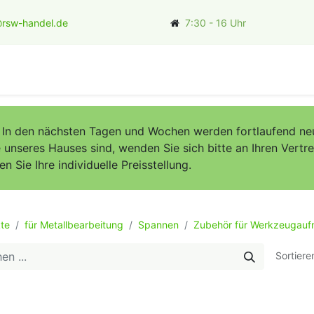
rsw-handel.de
7:30 - 16 Uhr
ler
. In den nächsten Tagen und Wochen werden fortlaufend neu
unseres Hauses sind, wenden Sie sich bitte an Ihren Vertret
Sie Ihre individuelle Preisstellung.
te
für Metallbearbeitung
Spannen
Zubehör für Werkzeugau
Sortiere