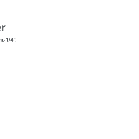
er
ь 1/4
".