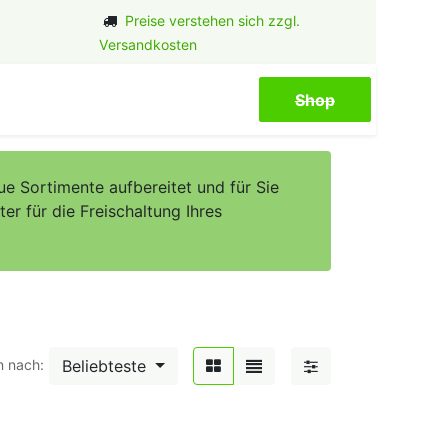
Preise verstehen sich zzgl.
Versandkosten
Shop​​​​
e Sortimente aufbereitet und für Sie
er für die Freischaltung Ihres
Beliebteste
n nach: