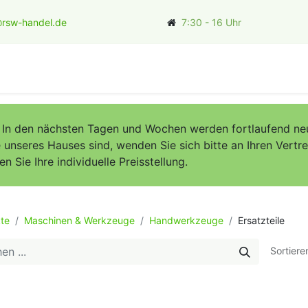
rsw-handel.de
7:30 - 16 Uhr
ler
. In den nächsten Tagen und Wochen werden fortlaufend neu
unseres Hauses sind, wenden Sie sich bitte an Ihren Vertret
Sie Ihre individuelle Preisstellung.
te
Maschinen & Werkzeuge
Handwerkzeuge
Ersatzteile
Sortiere