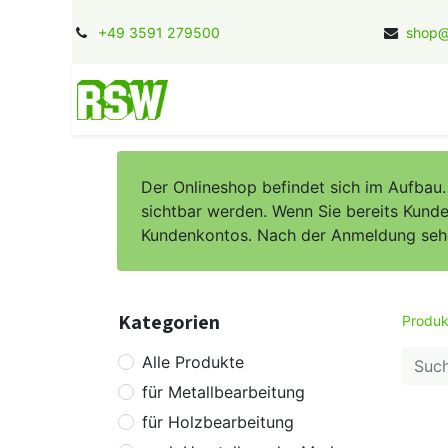
+49 3591 279500
shop@
Home
Kontakt
Jobs
Herstel
Der Onlineshop befindet sich im Aufbau
sichtbar werden. Wenn Sie bereits Kunde 
Kundenkontos. Nach der Anmeldung sehen 
Kategorien
Produk
Alle Produkte
für Metallbearbeitung
für Holzbearbeitung