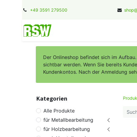
+49 3591 279500
shop@
Home
Kontakt
Jobs
Herstel
Der Onlineshop befindet sich im Aufbau
sichtbar werden. Wenn Sie bereits Kunde 
Kundenkontos. Nach der Anmeldung sehen 
Kategorien
Produk
Alle Produkte
für Metallbearbeitung
für Holzbearbeitung