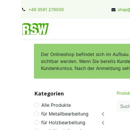
+49 3591 279500
shop@
Home
Kontakt
Jobs
Herstel
Der Onlineshop befindet sich im Aufbau
sichtbar werden. Wenn Sie bereits Kunde 
Kundenkontos. Nach der Anmeldung sehen 
Kategorien
Produk
Alle Produkte
für Metallbearbeitung
für Holzbearbeitung