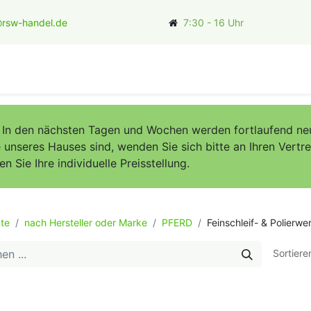
rsw-handel.de
7:30 - 16 Uhr
ler
. In den nächsten Tagen und Wochen werden fortlaufend neu
unseres Hauses sind, wenden Sie sich bitte an Ihren Vertret
Sie Ihre individuelle Preisstellung.
te
nach Hersteller oder Marke
PFERD
Feinschleif- & Polierw
Sortiere