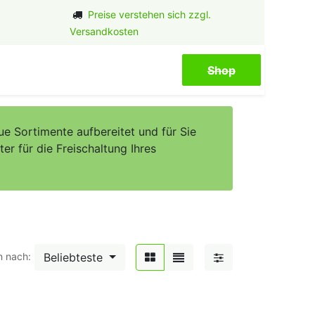
Preise verstehen sich zzgl.
Versandkosten
Shop​​​​
e Sortimente aufbereitet und für Sie
er für die Freischaltung Ihres
Beliebteste
n nach: