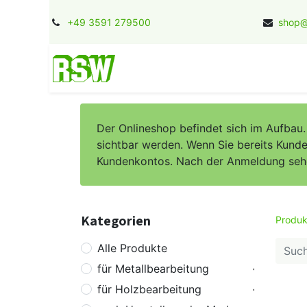
+49 3591 279500
shop@
Home
Kontakt
Jobs
Herstel
Der Onlineshop befindet sich im Aufbau
sichtbar werden. Wenn Sie bereits Kunde 
Kundenkontos. Nach der Anmeldung sehen 
Kategorien
Produk
Alle Produkte
für Metallbearbeitung
für Holzbearbeitung