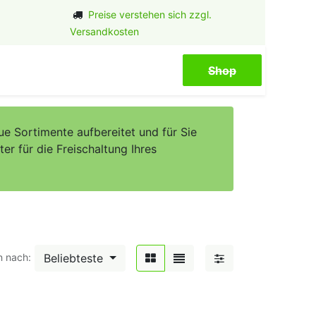
Preise verstehen sich zzgl.
Versandkosten
Shop​​​​
e Sortimente aufbereitet und für Sie
er für die Freischaltung Ihres
Beliebteste
n nach: