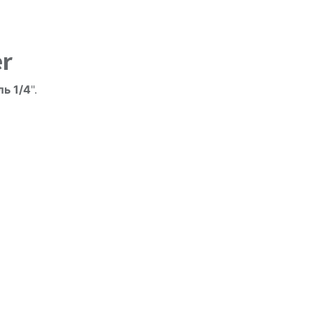
er
ь 1/4
".