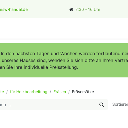
rsw-handel.de
7:30 - 16 Uhr
ler
. In den nächsten Tagen und Wochen werden fortlaufend neu
unseres Hauses sind, wenden Sie sich bitte an Ihren Vertret
Sie Ihre individuelle Preisstellung.
te
für Holzbearbeitung
Fräsen
Fräsersätze
Sortiere