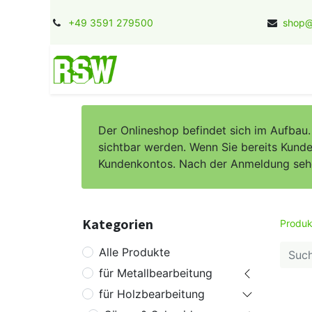
+49 3591 279500
shop@
Home
Kontakt
Jobs
Herstel
Der Onlineshop befindet sich im Aufbau
sichtbar werden. Wenn Sie bereits Kunde 
Kundenkontos. Nach der Anmeldung sehen 
Kategorien
Produk
Alle Produkte
für Metallbearbeitung
für Holzbearbeitung