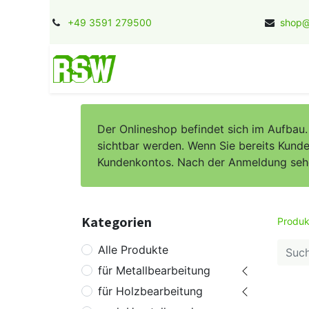
+49 3591 279500
shop@
Home
Kontakt
Jobs
Herstel
Der Onlineshop befindet sich im Aufbau
sichtbar werden. Wenn Sie bereits Kunde 
Kundenkontos. Nach der Anmeldung sehen 
Kategorien
Produk
Alle Produkte
für Metallbearbeitung
für Holzbearbeitung