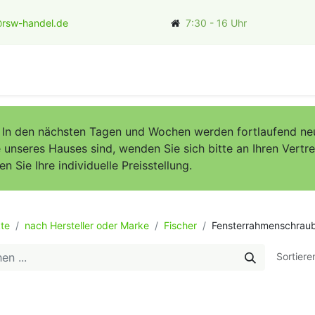
rsw-handel.de
7:30 - 16 Uhr
ler
. In den nächsten Tagen und Wochen werden fortlaufend neu
unseres Hauses sind, wenden Sie sich bitte an Ihren Vertret
Sie Ihre individuelle Preisstellung.
te
nach Hersteller oder Marke
Fischer
Fensterrahmenschraub
Sortiere